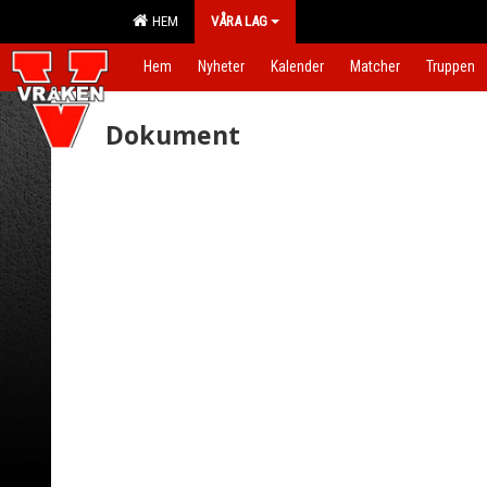
HEM
VÅRA LAG
Hem
Nyheter
Kalender
Matcher
Truppen
Dokument